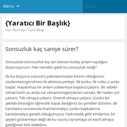
Menu
{Yaratıcı Bir Başlık}
Yarı Özel Yarı Tüzel Blog
Sonsuzluk kaç saniye sürer?
Sonsuzluk/ölümsüzlük kişi için benzer/özdeş anlam taşıdığını
düşünüyorum. Peki nereden geldi bu sonsuzluk isteği?
İlk bu düşünce (sanırım) yakınlarımızdan birinin öldüğünün
söylenmesi/görülmesi ile aklımıza yerleşir. İlk korku, ilk tutku o anda
başlar. Hayatımıza bir anlam yüklemeye başlarız/çalışırız. Bir sebebi
olmalı bizim şu anda var olmamızın(gerçekten varsak). Bir neden için
yanarız. Tek olmaya çalışırız. Önemli olmaya çalışırız. Çünkü bir
şekilde biteceğini öğrendik hayat dediğimiz bu şimdiler dizisinin. Bir
kanıtlama sonrasında (hatırlanmalıyız çünkü başkalarına
kanıtlamalıyız gerekli olduğumuzu). Farkındalık gelir kimilerine, bir
şeyleri göstermeye değil de bu oyunu oynamaya ve keyif almaya
geldiğimizi fark edebiliriz.