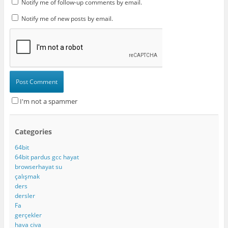
Notify me of follow-up comments by email.
Notify me of new posts by email.
I'm not a spammer
Categories
64bit
64bit pardus gcc hayat
browserhayat su
çalışmak
ders
dersler
Fa
gerçekler
hava civa