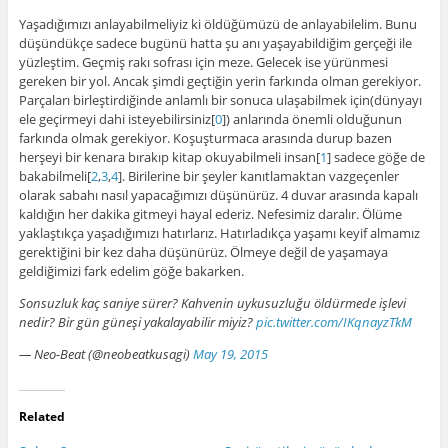
Yaşadığımızı anlayabilmeliyiz ki öldüğümüzü de anlayabilelim. Bunu
düşündükçe sadece bugünü hatta şu anı yaşayabildiğim gerçeği ile
yüzleştim. Geçmiş rakı sofrası için meze. Gelecek ise yürünmesi
gereken bir yol. Ancak şimdi geçtiğin yerin farkında olman gerekiyor.
Parçaları birleştirdiğinde anlamlı bir sonuca ulaşabilmek için(dünyayı
ele geçirmeyi dahi isteyebilirsiniz[
0
]) anlarında önemli olduğunun
farkında olmak gerekiyor. Koşuşturmaca arasında durup bazen
herşeyi bir kenara bırakıp kitap okuyabilmeli insan[
1
] sadece göğe de
bakabilmeli[
2
,
3
,
4
]. Birilerine bir şeyler kanıtlamaktan vazgeçenler
olarak sabahı nasıl yapacağımızı düşünürüz. 4 duvar arasında kapalı
kaldığın her dakika gitmeyi hayal ederiz. Nefesimiz daralır. Ölüme
yaklaştıkça yaşadığımızı hatırlarız. Hatırladıkça yaşamı keyif almamız
gerektiğini bir kez daha düşünürüz. Ölmeye değil de yaşamaya
geldiğimizi fark edelim göğe bakarken.
Sonsuzluk kaç saniye sürer? Kahvenin uykusuzluğu öldürmede işlevi
nedir? Bir gün güneşi yakalayabilir miyiz?
pic.twitter.com/IKqnayzTkM
— Neo-Beat (@neobeatkusagi)
May 19, 2015
Related