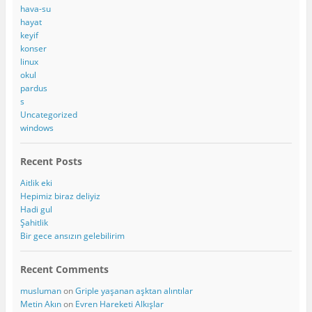
hava-su
hayat
keyif
konser
linux
okul
pardus
s
Uncategorized
windows
Recent Posts
Aitlik eki
Hepimiz biraz deliyiz
Hadi gul
Şahitlik
Bir gece ansızın gelebilirim
Recent Comments
musluman
on
Griple yaşanan aşktan alıntılar
Metin Akın
on
Evren Hareketi Alkışlar