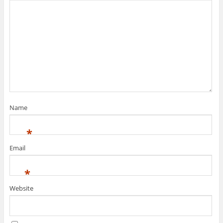
Name
This plugin created by
memory cards
*
Email
*
Website