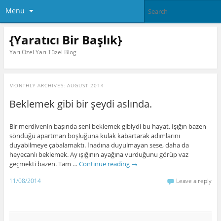
Menu
{Yaratıcı Bir Başlık}
Yarı Özel Yarı Tüzel Blog
MONTHLY ARCHIVES:
AUGUST 2014
Beklemek gibi bir şeydi aslında.
Bir merdivenin başında seni beklemek gibiydi bu hayat, Işığın bazen
söndüğü apartman boşluğuna kulak kabartarak adımlarını
duyabilmeye çabalamaktı. İnadına duyulmayan sese, daha da
heyecanlı beklemek. Ay ışığının ayağına vurduğunu görüp vaz
geçmekti bazen. Tam …
Continue reading
→
11/08/2014
Leave a reply