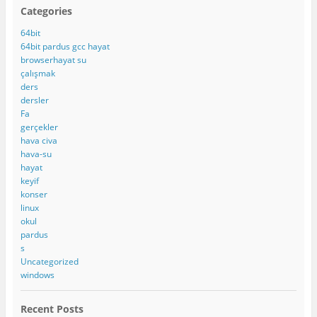
Categories
64bit
64bit pardus gcc hayat
browserhayat su
çalışmak
ders
dersler
Fa
gerçekler
hava civa
hava-su
hayat
keyif
konser
linux
okul
pardus
s
Uncategorized
windows
Recent Posts