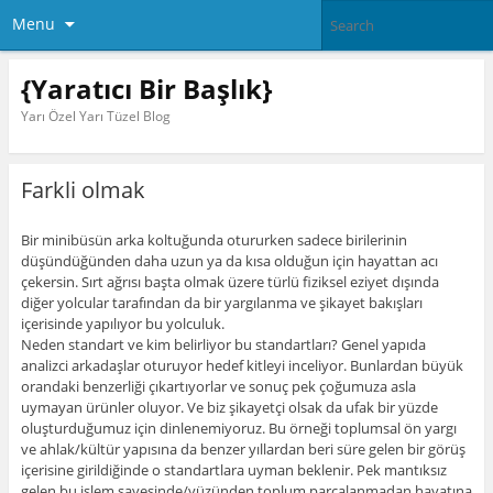
Menu
{Yaratıcı Bir Başlık}
Yarı Özel Yarı Tüzel Blog
Farkli olmak
Bir minibüsün arka koltuğunda otururken sadece birilerinin
düşündüğünden daha uzun ya da kısa olduğun için hayattan acı
çekersin. Sırt ağrısı başta olmak üzere türlü fiziksel eziyet dışında
diğer yolcular tarafından da bir yargılanma ve şikayet bakışları
içerisinde yapılıyor bu yolculuk.
Neden standart ve kim belirliyor bu standartları? Genel yapıda
analizci arkadaşlar oturuyor hedef kitleyi inceliyor. Bunlardan büyük
orandaki benzerliği çıkartıyorlar ve sonuç pek çoğumuza asla
uymayan ürünler oluyor. Ve biz şikayetçi olsak da ufak bir yüzde
oluşturduğumuz için dinlenemiyoruz. Bu örneği toplumsal ön yargı
ve ahlak/kültür yapısına da benzer yıllardan beri süre gelen bir görüş
içerisine girildiğinde o standartlara uyman beklenir. Pek mantıksız
gelen bu işlem sayesinde/yüzünden toplum parcalanmadan hayatına