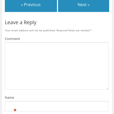
« Previous
Next »
Leave a Reply
Your email address will not be published.
Required fields are marked
*
Comment
Name
This plugin created by
memory cards
*