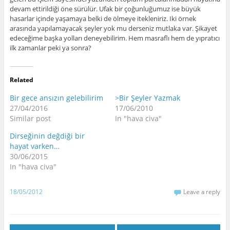
devam ettirildiği öne sürülür. Ufak bir çoğunluğumuz ise büyük
hasarlar içinde yaşamaya belki de ölmeye itekleniriz. Iki örnek
arasında yapılamayacak şeyler yok mu derseniz mutlaka var. Şikayet
edeceğime başka yolları deneyebilirim. Hem masraflı hem de yıpratıcı
ilk zamanlar peki ya sonra?
Related
Bir gece ansızın gelebilirim
>Bir Şeyler Yazmak
27/04/2016
17/06/2010
Similar post
In "hava civa"
Dirseğinin değdiği bir
hayat varken…
30/06/2015
In "hava civa"
18/05/2012
Leave a reply