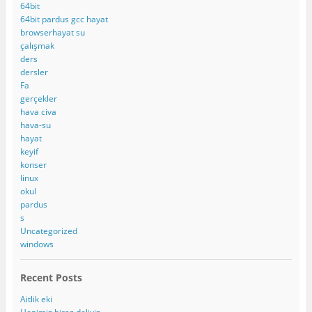
64bit
64bit pardus gcc hayat
browserhayat su
çalışmak
ders
dersler
Fa
gerçekler
hava civa
hava-su
hayat
keyif
konser
linux
okul
pardus
s
Uncategorized
windows
Recent Posts
Aitlik eki